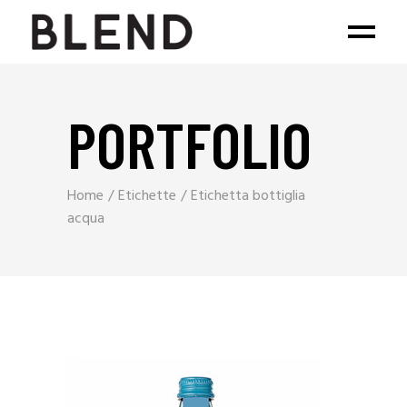
PORTFOLIO
Home
Etichette
Etichetta bottiglia
acqua