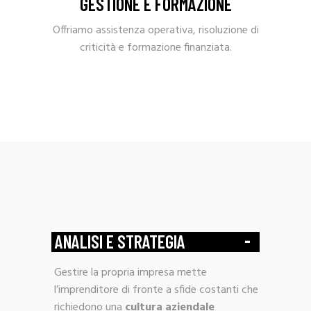
GESTIONE E FORMAZIONE
Offriamo assistenza operativa, risoluzione di
criticità e formazione finanziata.
-
ANALISI E STRATEGIA
Gestire la propria impresa mette
l’imprenditore di fronte a sfide costanti che
richiedono una
cultura aziendale