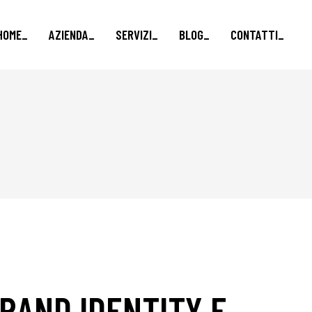
HOME_
AZIENDA_
SERVIZI_
BLOG_
CONTATTI_
Marketing e vendite_
Formazione finanziata_
Brand e Comunicazione_
Business Advisory_
RAND IDENTITY E