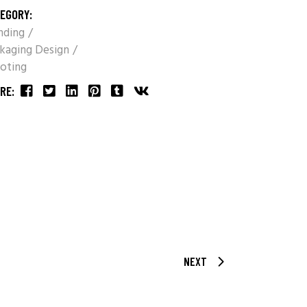
EGORY:
nding
kaging Design
oting
RE:
NEXT