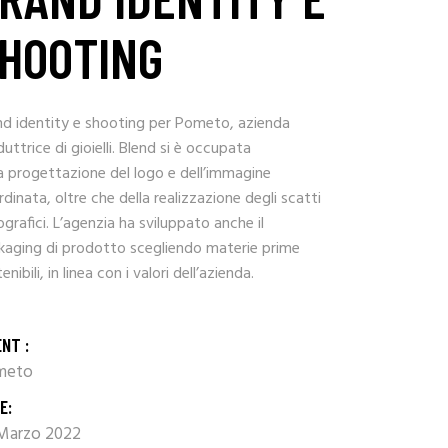
HOOTING
nd identity e shooting per Pometo, azienda
uttrice di gioielli. Blend si è occupata
a progettazione del logo e dell’immagine
dinata, oltre che della realizzazione degli scatti
grafici. L’agenzia ha sviluppato anche il
kaging di prodotto scegliendo materie prime
enibili, in linea con i valori dell’azienda.
ENT :
meto
E:
Marzo 2022