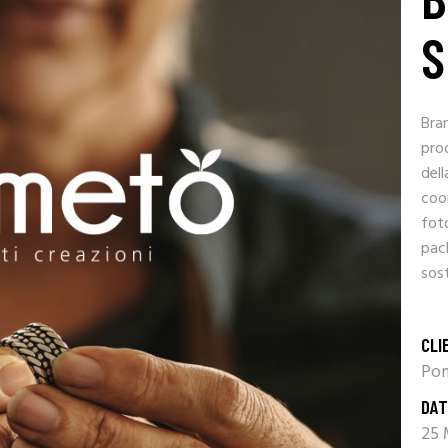
S
Bra
prod
dell
coor
foto
pac
sost
CLI
Po
DAT
25 