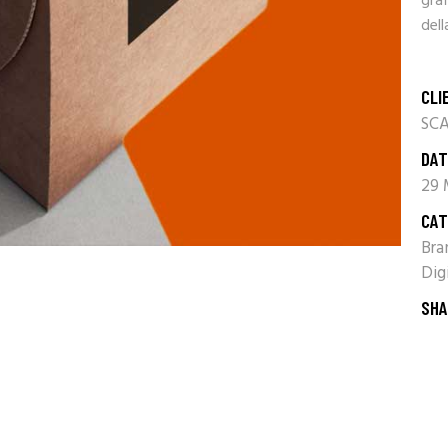
graf
dell
CLI
SCA
DAT
29 
CAT
Bra
Dig
SHA