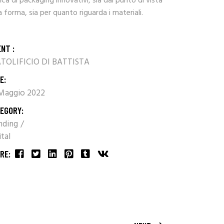
ica di packaging innovativi, sia dal punto di vista
a forma, sia per quanto riguarda i materiali.
ENT :
TOLIFICIO DI BATTISTA
E:
Maggio 2022
EGORY:
nding
ital
RE: