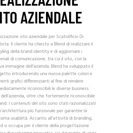
ITO AZIENDALE
izzazione sito aziendale per Scatolificio Di
ista. Il cliente ha chiesto a Blend di realizzare il
yling della brand identity e di aggiornare i
riali di comunicazione, tra cui il sito, con la
a immagine dell’azienda. Blend ha sviluppato il
getto introducendo una nuova palette colori e
enti grafici differenzianti al fine di rendere
diatamente riconoscibili le diverse business
 dell’azienda, oltre che fortemente riconoscibile
rand. I contenuti del sito sono stati razionalizzati
n’architettura più funzionale per garantire la
ima usabilità. Accanto all’attività di branding,
d si occupa per il cliente della progettazione