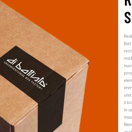
S
Real
Batt
rest
mate
nuov
pro
elem
imme
unit
il b
in u
mass
Blen