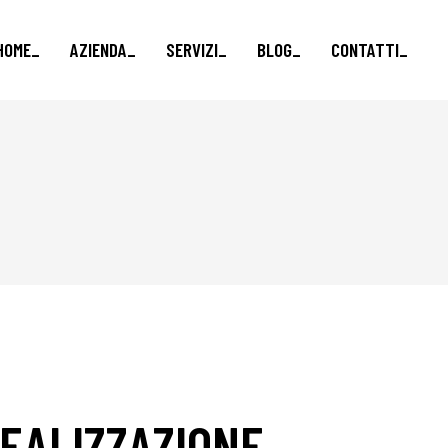
HOME_
AZIENDA_
SERVIZI_
BLOG_
CONTATTI_
Marketing e vendite_
Formazione finanziata_
Brand e Comunicazione_
Business Advisory_
EALIZZAZIONE