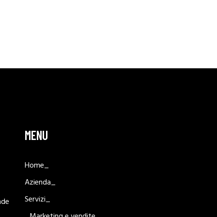
MENU
Home_
Azienda_
Servizi_
nde
Marketing e vendite_