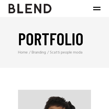
PORTFOLIO
Home
Branding
Scatti people moda