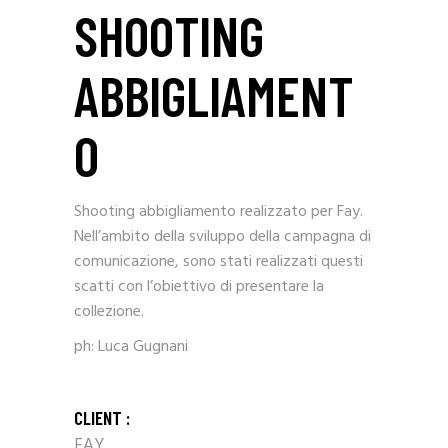
SHOOTING
ABBIGLIAMENT
O
Shooting abbigliamento realizzato per Fay.
Nell’ambito della sviluppo della campagna di
comunicazione, sono stati realizzati questi
scatti con l’obiettivo di presentare la
collezione.
ph: Luca Gugnani
CLIENT :
FAY