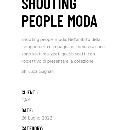
SHOOTING
PEOPLE MODA
Shooting people moda. Nell’ambito della
sviluppo della campagna di comunicazione,
sono stati realizzati questi scatti con
l’obiettivo di presentare la collezione.
ph: Luca Gugnani
CLIENT :
FAY
DATE:
26 Luglio 2022
CATEGORY: