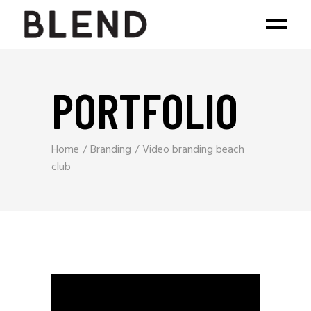
PORTFOLIO
Home
Branding
Video branding beach
club