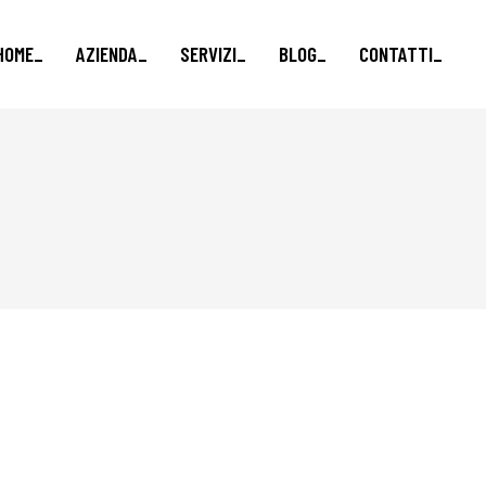
HOME_
AZIENDA_
SERVIZI_
BLOG_
CONTATTI_
Marketing e vendite_
Formazione finanziata_
Brand e Comunicazione_
Business Advisory_