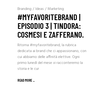
Branding
/
Ideas
/
Marketing
#MYFAVORITEBRAND |
EPISODIO 3 | TINDORA:
COSMESI E ZAFFERANO.
Ritorna #myfavoritebrand, la rubrica
dedicata ai brand che ci appassionano, con
cui abbiamo delle affinità elettive. Ogni
primo lunedì del mese vi racconteremo la
storia e le cur
READ MORE _