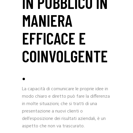
IN PUBBLICO IN
MANIERA
EFFICACE E
COINVOLGENTE
.
La capacità di comunicare le proprie idee in
modo chiaro e diretto può fare la differenza
in molte situazioni; che si tratti di una
presentazione a nuovi clienti o
dell’esposizione dei risultati aziendali, è un
aspetto che non va trascurato.