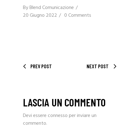
By
Blend Comunicazione
20 Giugno 2022
0 Comments
PREV POST
NEXT POST
LASCIA UN COMMENTO
Devi essere
connesso
per inviare un
commento.