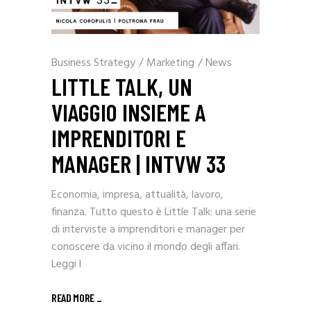
Business Strategy
/
Marketing
/
News
LITTLE TALK, UN
VIAGGIO INSIEME A
IMPRENDITORI E
MANAGER | INTVW 33
Economia, impresa, attualità, lavoro,
finanza. Tutto questo è Little Talk: una serie
di interviste a imprenditori e manager per
conoscere da vicino il mondo degli affari.
Leggi l
READ MORE _