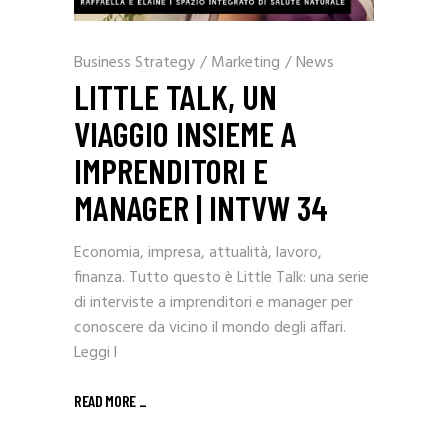
Business Strategy
/
Marketing
/
News
LITTLE TALK, UN
VIAGGIO INSIEME A
IMPRENDITORI E
MANAGER | INTVW 34
Economia, impresa, attualità, lavoro,
finanza. Tutto questo è Little Talk: una serie
di interviste a imprenditori e manager per
conoscere da vicino il mondo degli affari.
Leggi l
READ MORE _