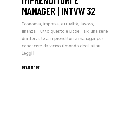
IMPRENDITORI E
MANAGER | INTVW 32
Economia, impresa, attualità, lavoro,
finanza. Tutto questo è Little Talk: una serie
di interviste a imprenditori e manager per
conoscere da vicino il mondo degli affari.
Leggi l
READ MORE _