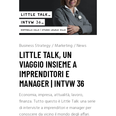
Business Strategy
/
Marketing
/
News
LITTLE TALK, UN
VIAGGIO INSIEME A
IMPRENDITORI E
MANAGER | INTVW 36
Economia, impresa, attualità, lavoro,
finanza. Tutto questo è Little Talk: una serie
di interviste a imprenditori e manager per
conoscere da vicino il mondo degli affari.