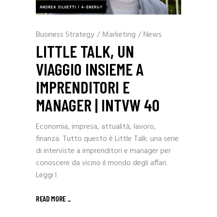
Business Strategy
/
Marketing
/
News
LITTLE TALK, UN
VIAGGIO INSIEME A
IMPRENDITORI E
MANAGER | INTVW 40
Economia, impresa, attualità, lavoro,
finanza. Tutto questo è Little Talk: una serie
di interviste a imprenditori e manager per
conoscere da vicino il mondo degli affari.
Leggi l
READ MORE _