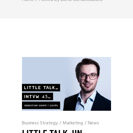
Business Strategy
/
Marketing
/
News