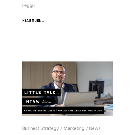
Leggi l
READ MORE _
Business Strategy
/
Marketing
/
News