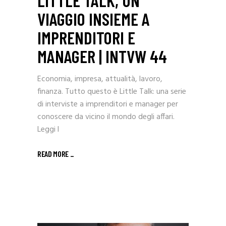
LITTLE TALK, UN
VIAGGIO INSIEME A
IMPRENDITORI E
MANAGER | INTVW 44
Economia, impresa, attualità, lavoro,
finanza. Tutto questo è Little Talk: una serie
di interviste a imprenditori e manager per
conoscere da vicino il mondo degli affari.
Leggi l
READ MORE _