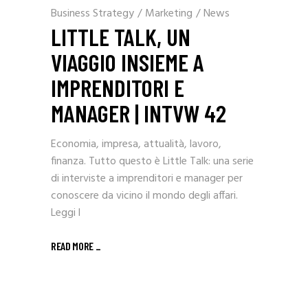
Business Strategy
/
Marketing
/
News
LITTLE TALK, UN
VIAGGIO INSIEME A
IMPRENDITORI E
MANAGER | INTVW 42
Economia, impresa, attualità, lavoro,
finanza. Tutto questo è Little Talk: una serie
di interviste a imprenditori e manager per
conoscere da vicino il mondo degli affari.
Leggi l
READ MORE _