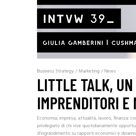
Business Strategy
/
Marketing
/
News
LITTLE TALK, UN
IMPRENDITORI E 
Economia, impresa, attualità, lavoro, finanza: co
privilegiato di chi vive quotidianamente opportuni
d’ingrandimento su rapporti economici e dinamich