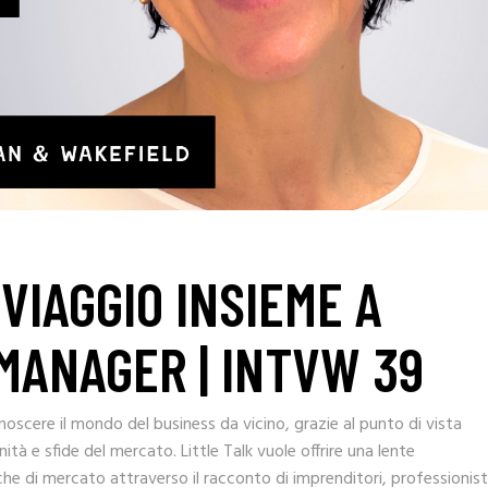
 VIAGGIO INSIEME A
MANAGER | INTVW 39
noscere il mondo del business da vicino, grazie al punto di vista
tà e sfide del mercato. Little Talk vuole offrire una lente
e di mercato attraverso il racconto di imprenditori, professionist