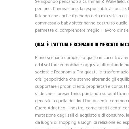
Se rispondo pensando a Cushman & Wakefield, che
persone, l’innovazione, la responsabilità sociale,
Ritengo che anche il periodo della mia vita in cu
commessa o baby sitter hanno costruito quello ch
permette di comprendere meglio il lavoro d’insi
QUAL È L’ATTUALE SCENARIO DI MERCATO IN C
È uno scenario complesso quello in cui ci troviam
ed il settore immobiliare oggi sta affrontando n
società e l’economia. Tra questi, le trasformazion
crisi geopolitiche che stanno alterando gli equili
supportare i propri clienti, proprietari e condutto
sfide che si presentano, puntando su qualità, inno
generale a quella dei direttori di centri commerc
Cuore Adriatico. Il nostro, come tutti i centri c
mutazione degli stili di acquisto e di consumo, la 
da luoghi di shopping a luoghi di relazione ed e