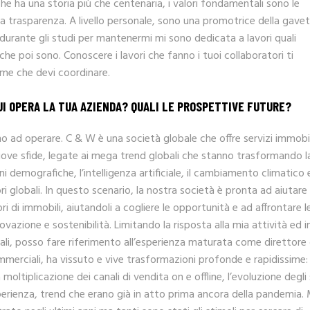
 ha una storia più che centenaria, i valori fondamentali sono le
 la trasparenza. A livello personale, sono una promotrice della gavet
i durante gli studi per mantenermi mi sono dedicata a lavori quali
e poi sono. Conoscere i lavori che fanno i tuoi collaboratori ti
eme che devi coordinare.
UI OPERA LA TUA AZIENDA? QUALI LE PROSPETTIVE FUTURE?
o ad operare. C & W è una società globale che offre servizi immobil
uove sfide, legate ai mega trend globali che stanno trasformando l
i demografiche, l’intelligenza artificiale, il cambiamento climatico e
bri globali. In questo scenario, la nostra società è pronta ad aiutare
ri di immobili, aiutandoli a cogliere le opportunità e ad affrontare l
vazione e sostenibilità. Limitando la risposta alla mia attività ed i
iali, posso fare riferimento all’esperienza maturata come direttore 
ommerciali, ha vissuto e vive trasformazioni profonde e rapidissime: 
moltiplicazione dei canali di vendita on e offline, l’evoluzione degli
sperienza, trend che erano già in atto prima ancora della pandemia.