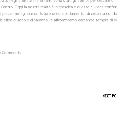
o negli ultimi anni ma tanti sono stati gli stimoli per cercare di
Centro. Oggi la nostra realtà è in crescita e questo ci viene conf
Ci piace immaginare un futuro di consolidamento, di crescita condi
le sfide ci sono e ci saranno, le affronteremo cercando sempre di da
0 Comments
NEXT PO