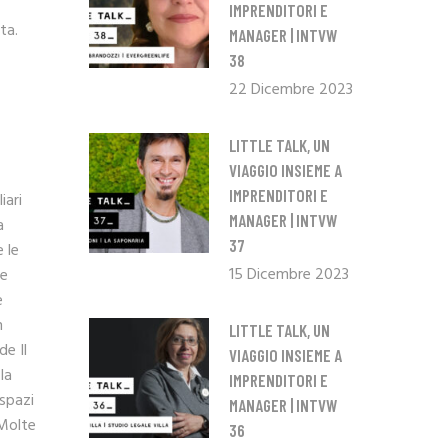
IMPRENDITORI E
ta.
MANAGER | INTVW
38
22 Dicembre 2023
LITTLE TALK, UN
VIAGGIO INSIEME A
IMPRENDITORI E
iari
MANAGER | INTVW
a
37
 le
15 Dicembre 2023
 e
e
n
LITTLE TALK, UN
de Il
VIAGGIO INSIEME A
la
IMPRENDITORI E
 spazi
MANAGER | INTVW
 Molte
36