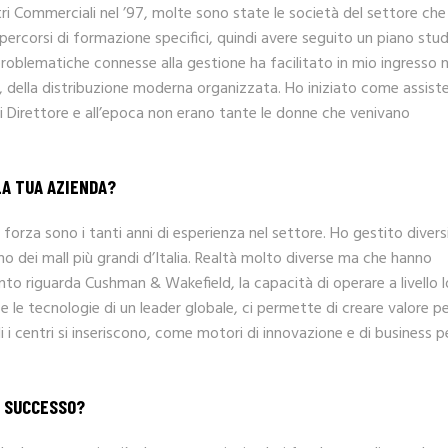
tri Commerciali nel ’97, molte sono state le società del settore che
rcorsi di formazione specifici, quindi avere seguito un piano studi
problematiche connesse alla gestione ha facilitato in mio ingresso n
co, della distribuzione moderna organizzata. Ho iniziato come assist
 di Direttore e all’epoca non erano tante le donne che venivano
LA TUA AZIENDA?
forza sono i tanti anni di esperienza nel settore. Ho gestito divers
no dei mall più grandi d’Italia. Realtà molto diverse ma che hanno
nto riguarda Cushman & Wakefield, la capacità di operare a livello l
 e le tecnologie di un leader globale, ci permette di creare valore pe
i i centri si inseriscono, come motori di innovazione e di business p
E SUCCESSO?