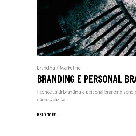
Branding
/
Marketing
BRANDING E PERSONAL BRA
I concetti di branding e personal branding sono 
come utilizzarl
READ MORE _