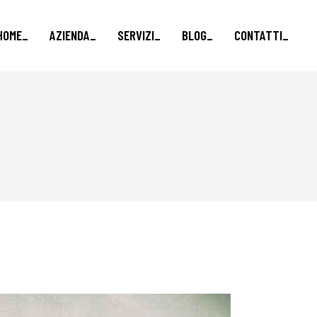
HOME_
AZIENDA_
SERVIZI_
BLOG_
CONTATTI_
Marketing e vendite_
Formazione finanziata_
Brand e Comunicazione_
Business Advisory_