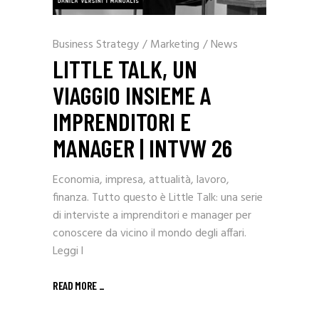
Business Strategy
/
Marketing
/
News
LITTLE TALK, UN
VIAGGIO INSIEME A
IMPRENDITORI E
MANAGER | INTVW 26
Economia, impresa, attualità, lavoro,
finanza. Tutto questo è Little Talk: una serie
di interviste a imprenditori e manager per
conoscere da vicino il mondo degli affari.
Leggi l
READ MORE _