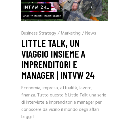
Business Strategy
/
Marketing
/
News
LITTLE TALK, UN
VIAGGIO INSIEME A
IMPRENDITORI E
MANAGER | INTVW 24
Economia, impresa, attualità, lavoro,
finanza. Tutto questo è Little Talk: una serie
di interviste a imprenditori e manager per
conoscere da vicino il mondo degli affari.
Leggi l