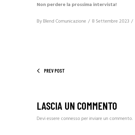
Non perdere la prossima intervista!
By
Blend Comunicazione
8 Settembre 2023
PREV POST
LASCIA UN COMMENTO
Devi essere
connesso
per inviare un commento.