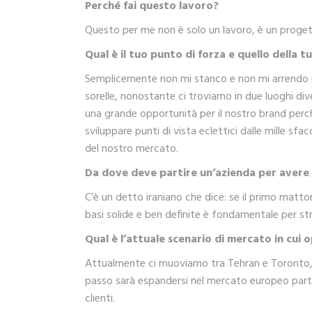
Perché fai questo lavoro?
Questo per me non è solo un lavoro, è un progetto
Qual è il tuo punto di forza e quello della t
Semplicemente non mi stanco e non mi arrendo mai
sorelle, nonostante ci troviamo in due luoghi dive
una grande opportunità per il nostro brand perc
sviluppare punti di vista eclettici dalle mille sf
del nostro mercato.
Da dove deve partire un’azienda per avere
C’è un detto iraniano che dice: se il primo matton
basi solide e ben definite è fondamentale per st
Qual è l’attuale scenario di mercato in cui 
Attualmente ci muoviamo tra Tehran e Toronto, do
passo sarà espandersi nel mercato europeo parte
clienti.