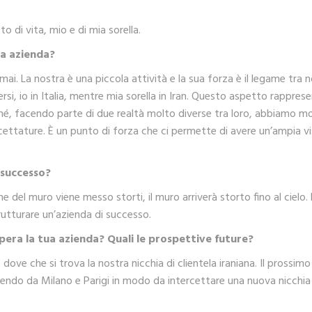
 di vita, mio e di mia sorella.
ua azienda?
. La nostra è una piccola attività e la sua forza è il legame tra n
rsi, io in Italia, mentre mia sorella in Iran. Questo aspetto rappres
hé, facendo parte di due realtà molto diverse tra loro, abbiamo m
accettature. È un punto di forza che ci permette di avere un’ampia v
 successo?
e del muro viene messo storti, il muro arriverà storto fino al cielo.
rutturare un’azienda di successo.
opera la tua azienda? Quali le prospettive future?
ve che si trova la nostra nicchia di clientela iraniana. Il prossimo
ndo da Milano e Parigi in modo da intercettare una nuova nicchia