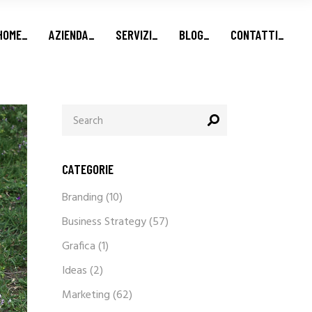
Marketing e vendite_
HOME_
AZIENDA_
SERVIZI_
BLOG_
CONTATTI_
Formazione finanziata_
Brand e Comunicazione_
Business Advisory_
Marketing e vendite_
Search
for:
Formazione finanziata_
Brand e Comunicazione_
Business Advisory_
CATEGORIE
Branding
(10)
Business Strategy
(57)
Grafica
(1)
Ideas
(2)
Marketing
(62)