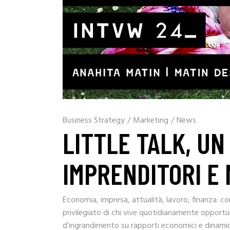
Business Strategy
/
Marketing
/
News
LITTLE TALK, UN
IMPRENDITORI E 
Economia, impresa, attualità, lavoro, finanza: co
privilegiato di chi vive quotidianamente opportuni
d’ingrandimento su rapporti economici e dinamich