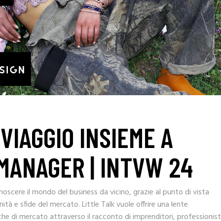
 VIAGGIO INSIEME A
MANAGER | INTVW 24
noscere il mondo del business da vicino, grazie al punto di vista
tà e sfide del mercato. Little Talk vuole offrire una lente
e di mercato attraverso il racconto di imprenditori, professionist