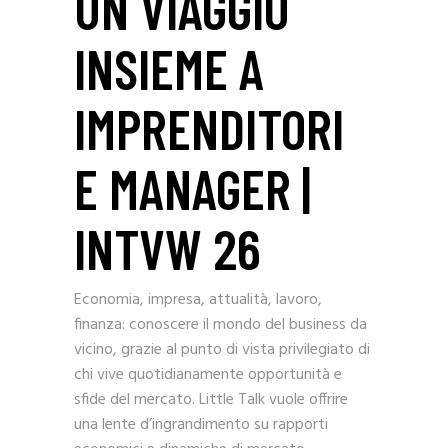
UN VIAGGIO
INSIEME A
IMPRENDITORI
E MANAGER |
INTVW 26
Economia, impresa, attualità, lavoro,
finanza: conoscere il mondo del business da
vicino, grazie al punto di vista privilegiato di
chi vive quotidianamente opportunità e
sfide del mercato. Little Talk vuole offrire
una lente d’ingrandimento su rapporti