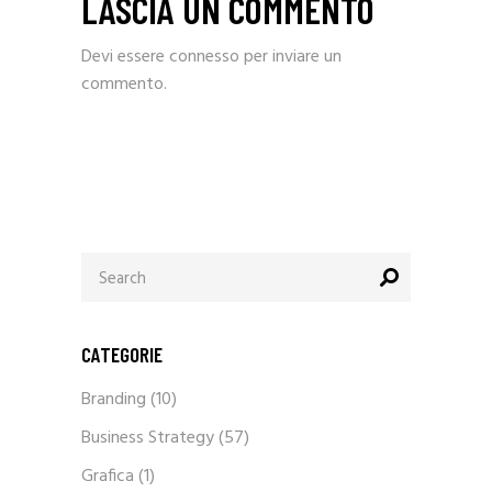
LASCIA UN COMMENTO
Devi essere
connesso
per inviare un
commento.
Search
for:
CATEGORIE
Branding
(10)
Business Strategy
(57)
Grafica
(1)