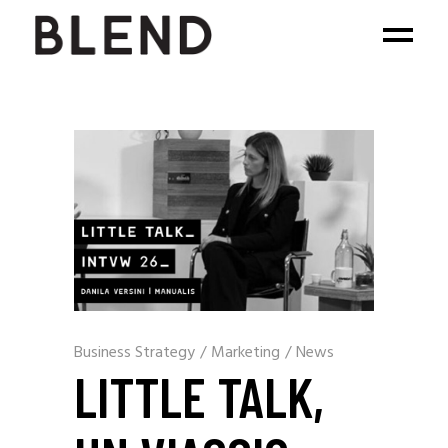
Business Strategy
/
Marketing
/
News
LITTLE TALK,