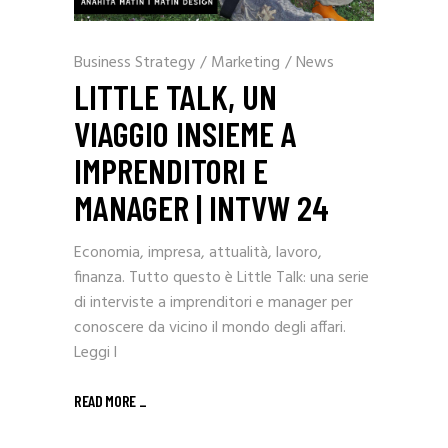
Business Strategy
/
Marketing
/
News
LITTLE TALK, UN
VIAGGIO INSIEME A
IMPRENDITORI E
MANAGER | INTVW 24
Economia, impresa, attualità, lavoro,
finanza. Tutto questo è Little Talk: una serie
di interviste a imprenditori e manager per
conoscere da vicino il mondo degli affari.
Leggi l
READ MORE _