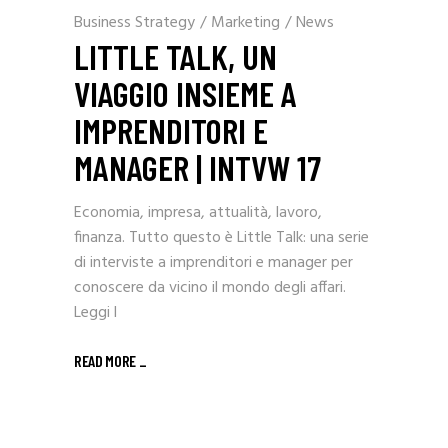
Business Strategy
/
Marketing
/
News
LITTLE TALK, UN
VIAGGIO INSIEME A
IMPRENDITORI E
MANAGER | INTVW 17
Economia, impresa, attualità, lavoro,
finanza. Tutto questo è Little Talk: una serie
di interviste a imprenditori e manager per
conoscere da vicino il mondo degli affari.
Leggi l
READ MORE _