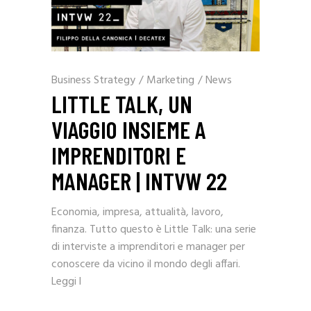
Business Strategy
/
Marketing
/
News
LITTLE TALK, UN
VIAGGIO INSIEME A
IMPRENDITORI E
MANAGER | INTVW 22
Economia, impresa, attualità, lavoro,
finanza. Tutto questo è Little Talk: una serie
di interviste a imprenditori e manager per
conoscere da vicino il mondo degli affari.
Leggi l