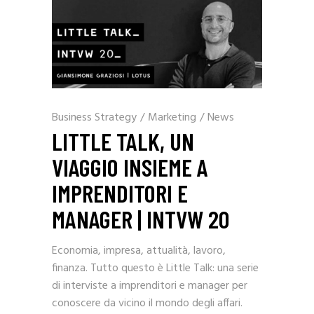
Business Strategy
/
Marketing
/
News
LITTLE TALK, UN
VIAGGIO INSIEME A
IMPRENDITORI E
MANAGER | INTVW 20
Economia, impresa, attualità, lavoro,
finanza. Tutto questo è Little Talk: una serie
di interviste a imprenditori e manager per
conoscere da vicino il mondo degli affari.