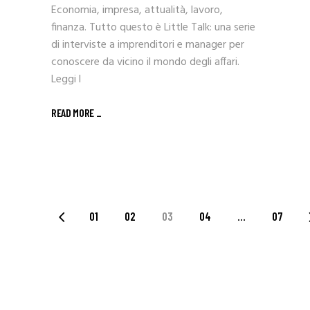
Economia, impresa, attualità, lavoro,
finanza. Tutto questo è Little Talk: una serie
di interviste a imprenditori e manager per
conoscere da vicino il mondo degli affari.
Leggi l
READ MORE _
PAGINAZIONE
01
02
03
04
…
07
DEGLI
ARTICOLI