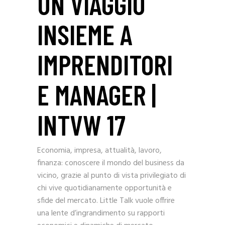
UN VIAGGIO
INSIEME A
IMPRENDITORI
E MANAGER |
INTVW 17
Economia, impresa, attualità, lavoro,
finanza: conoscere il mondo del business da
vicino, grazie al punto di vista privilegiato di
chi vive quotidianamente opportunità e
sfide del mercato. Little Talk vuole offrire
una lente d’ingrandimento su rapporti