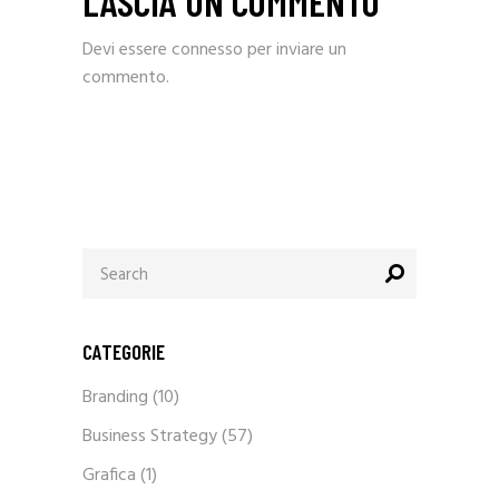
LASCIA UN COMMENTO
Devi essere
connesso
per inviare un
commento.
Search
for:
CATEGORIE
Branding
(10)
Business Strategy
(57)
Grafica
(1)