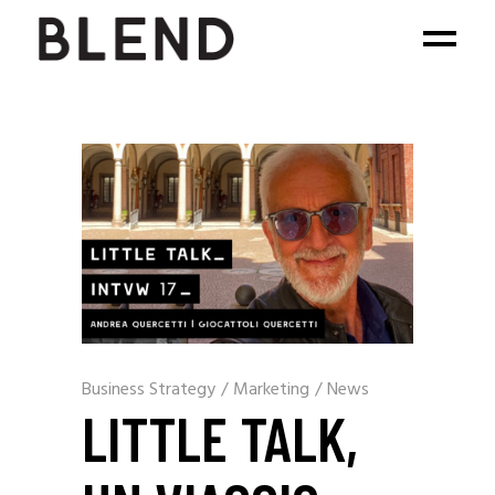
Business Strategy
/
Marketing
/
News
LITTLE TALK,