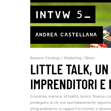
Business Strategy
/
Marketing
/
News
LITTLE TALK, UN
IMPRENDITORI E 
Economia, impresa, attualità, lavoro, finanza: co
privilegiato di chi vive quotidianamente opportuni
d’ingrandimento su rapporti economici e dinamich