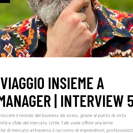
 VIAGGIO INSIEME A
MANAGER | INTERVIEW 
noscere il mondo del business da vicino, grazie al punto di vista
tà e sfide del mercato. Little Talk vuole offrire una lente
e di mercato attraverso il racconto di imprenditori, professionist