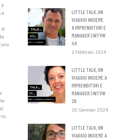
il
LITTLE TALK, UN
i è
VIAGGIO INSIEME
A IMPRENDITORI E
 di
MANAGER | INTVW
la
40
corsi
2 Febbraio 2024
LITTLE TALK, UN
VIAGGIO INSIEME A
IMPRENDITORI E
ve
MANAGER | INTVW
che
39
el
26 Gennaio 2024
rto
LITTLE TALK, UN
VIAGGIO INSIEME A