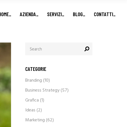
Marketing e vendite_
HOME_
AZIENDA_
SERVIZI_
BLOG_
CONTATTI_
Formazione finanziata_
Brand e Comunicazione_
Business Advisory_
Marketing e vendite_
Search
for:
Formazione finanziata_
Brand e Comunicazione_
Business Advisory_
CATEGORIE
Branding
(10)
Business Strategy
(57)
Grafica
(1)
Ideas
(2)
Marketing
(62)