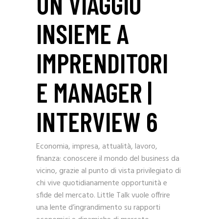
UN VIAGGIO
INSIEME A
IMPRENDITORI
E MANAGER |
INTERVIEW 6
Economia, impresa, attualità, lavoro,
finanza: conoscere il mondo del business da
vicino, grazie al punto di vista privilegiato di
chi vive quotidianamente opportunità e
sfide del mercato. Little Talk vuole offrire
una lente d’ingrandimento su rapporti