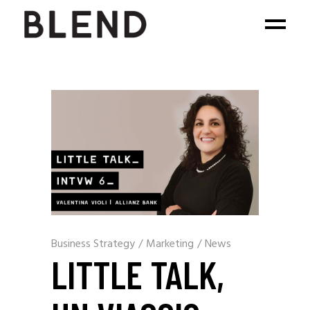
Business Strategy
/
Marketing
/
News
LITTLE TALK,