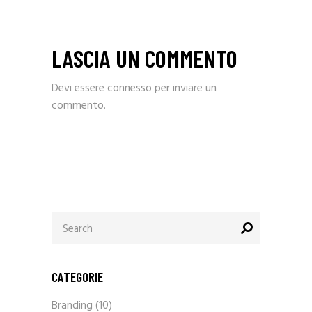
LASCIA UN COMMENTO
Devi essere
connesso
per inviare un
commento.
Search
for:
CATEGORIE
Branding
(10)