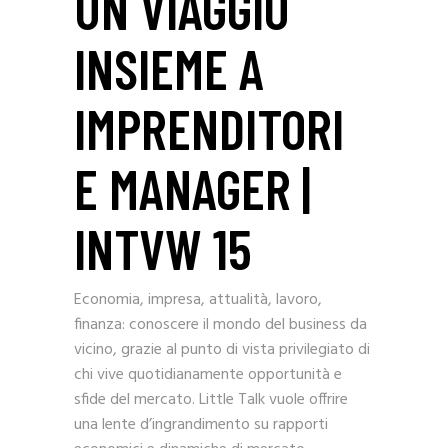
UN VIAGGIO
INSIEME A
IMPRENDITORI
E MANAGER |
INTVW 15
Economia, impresa, attualità, lavoro,
finanza: conoscere il mondo del business da
vicino, grazie al punto di vista privilegiato di
chi vive quotidianamente opportunità e
sfide del mercato. Little Talk vuole offrire
una lente d’ingrandimento su rapporti