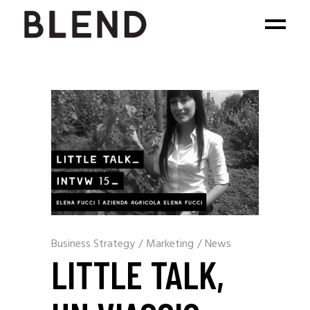
Business Strategy
/
Marketing
/
News
LITTLE TALK,