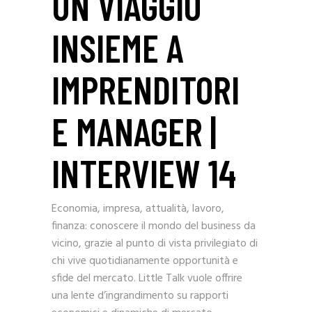
UN VIAGGIO
INSIEME A
IMPRENDITORI
E MANAGER |
INTERVIEW 14
Economia, impresa, attualità, lavoro,
finanza: conoscere il mondo del business da
vicino, grazie al punto di vista privilegiato di
chi vive quotidianamente opportunità e
sfide del mercato. Little Talk vuole offrire
una lente d’ingrandimento su rapporti