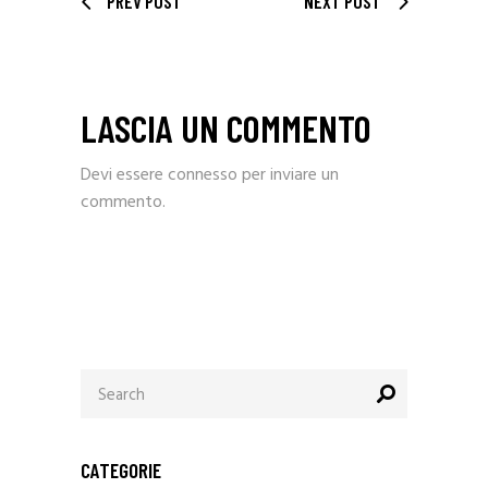
PREV POST
NEXT POST
LASCIA UN COMMENTO
Devi essere
connesso
per inviare un
commento.
Search
for:
CATEGORIE