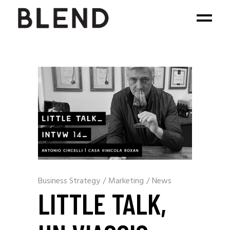
Business Strategy
/
Marketing
/
News
LITTLE TALK,